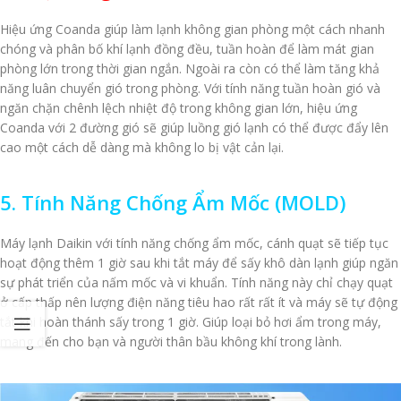
Hiệu ứng Coanda giúp làm lạnh không gian phòng một cách nhanh
chóng và phân bố khí lạnh đồng đều, tuần hoàn để làm mát gian
phòng lớn trong thời gian ngắn. Ngoài ra còn có thể làm tăng khả
năng luân chuyển gió trong phòng. Với tính năng tuần hoàn gió và
ngăn chặn chênh lệch nhiệt độ trong không gian lớn, hiệu ứng
Coanda với 2 đường gió sẽ giúp luồng gió lạnh có thể được đẩy lên
cao một cách dễ dàng mà không lo bị vật cản lại.
5. Tính Năng Chống Ẩm Mốc (MOLD)
Máy lạnh Daikin với tính năng chống ẩm mốc, cánh quạt sẽ tiếp tục
hoạt động thêm 1 giờ sau khi tắt máy để sấy khô dàn lạnh giúp ngăn
sự phát triển của nấm mốc và vi khuẩn. Tính năng này chỉ chạy quạt
ở cấp thấp nên lượng điện năng tiêu hao rất rất ít và máy sẽ tự động
tắt khi hoàn thánh sấy trong 1 giờ. Giúp loại bỏ hơi ẩm trong máy,
mang đến cho bạn và người thân bầu không khí trong lành.