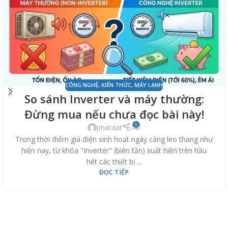
CÔNG NGHỆ
,
KIẾN THỨC
,
MÁY LẠNH
So sánh Inverter và máy thường:
Đừng mua nếu chưa đọc bài này!
0
phatdat
Trong thời điểm giá điện sinh hoạt ngày càng leo thang như
hiện nay, từ khóa "Inverter" (biến tần) xuất hiện trên hầu
hết các thiết bị ...
ĐỌC TIẾP