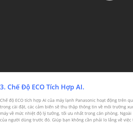
3. Chế Độ ECO Tích Hợp AI.
Chế độ ECO tích hợp AI của máy lạnh Panasonic hoạt động trên quy
trong cài đặt, các cảm biến sẽ thu thập thông tin về môi trường x
máy về mức nhiệt độ lý tưởng, tối ưu nhất trong căn phòng. Ngoài
của người dùng trước đó. Giúp bạn không cần phải lo lắng về việc