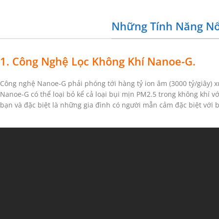
Những Tính Năng Nổ
1. Công Nghệ Lọc Không Khí Nanoe-G.
Công nghệ Nanoe-G phải phóng tới hàng tỷ ion âm (3000 tỷ/giây) 
Nanoe-G có thể loại bỏ kể cả loại bụi mịn PM2.5 trong không khí 
bạn và đặc biệt là những gia đình có người mẫn cảm đặc biệt với b