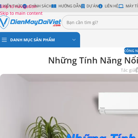
Skip to navigation
KIẾN THỨC
CHÍNH SÁCH
HƯỚNG DẪN
DỰ ÁN
LIÊN HỆ
MÁY TÍ
Skip to main content
DANH MỤC SẢN PHẨM
CÔNG N
Những Tính Năng Nổi
Tác giả