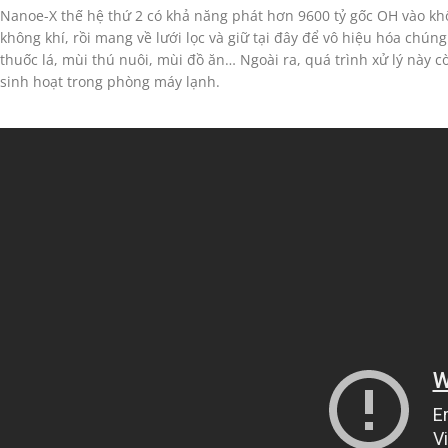
Nanoe-X thế hệ thứ 2 có khả năng phát hơn 9600 tỷ gốc OH vào khô
không khí, rồi mang về lưới lọc và giữ tại đây để vô hiệu hóa chún
thuốc lá, mùi thú nuôi, mùi đồ ăn… Ngoài ra, quá trình xử lý này 
sinh hoạt trong phòng máy lạnh.