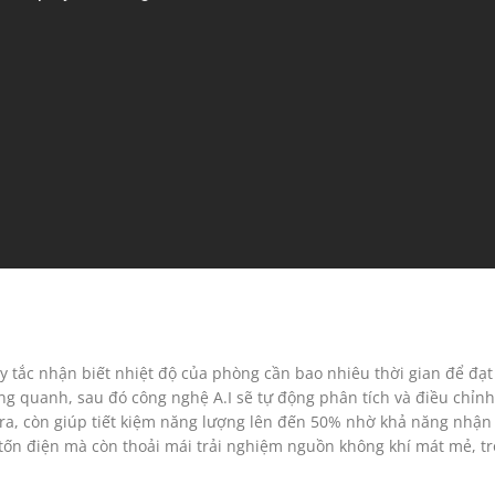
 tắc nhận biết nhiệt độ của phòng cần bao nhiêu thời gian để đạt
ung quanh, sau đó công nghệ A.I sẽ tự động phân tích và điều chỉn
 ra, còn giúp tiết kiệm năng lượng lên đến 50% nhờ khả năng nhận 
 tốn điện mà còn thoải mái trải nghiệm nguồn không khí mát mẻ, tr