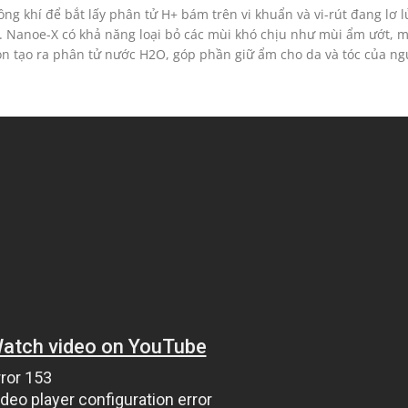
ng khí để bắt lấy phân tử H+ bám trên vi khuẩn và vi-rút đang lơ 
g. Nanoe-X
có khả năng loại bỏ các mùi khó chịu như mùi ẩm ướt, m
còn tạo ra phân tử nước H2O, góp phần giữ ẩm cho da và tóc của ng