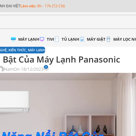
NH ĐẠI VIỆT
Làm việc:
8h - 17h (T2-CN)
MÁY LẠNH
TIVI
TỦ LẠNH
MÁY GIẶT
MÁY LỌC 
GHỆ
,
KIẾN THỨC
,
MÁY LẠNH
 Bật Của Máy Lạnh Panasonic
0
Nam
On 18/12/2023