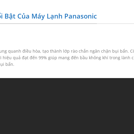
i Bật Của Máy Lạnh Panasonic
xung quanh điều hòa, tạo thành lớp rào chắn ngăn chặn bụi bẩn. 
với hiệu quả đạt đến 99% giúp mang đến bầu không khí trong lành 
ụi bẩn.