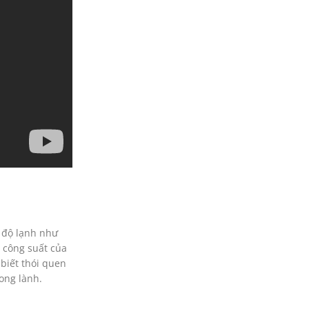
 độ lạnh như
h công suất của
biết thói quen
ong lành.