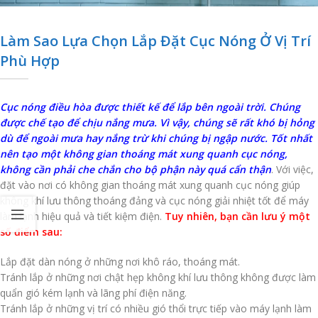
Làm Sao Lựa Chọn Lắp Đặt Cục Nóng Ở Vị Trí
Phù Hợp
Cục nóng điều hòa được thiết kế để lắp bên ngoài trời. Chúng
được chế tạo để chịu nắng mưa. Vì vậy, chúng sẽ rất khó bị hỏng
dù để ngoài mưa hay nắng trừ khi chúng bị ngập nước. Tốt nhất
nên tạo một không gian thoáng mát xung quanh cục nóng,
không cần phải che chắn cho bộ phận này quá cẩn thận
. Với việc,
đặt vào nơi có không gian thoáng mát xung quanh cục nóng giúp
không khí lưu thông thoáng đảng và cục nóng giải nhiệt tốt để máy
làm lạnh hiệu quả và tiết kiệm điện.
Tuy nhiên, bạn cần lưu ý một
số điểm sau:
Lắp đặt dàn nóng ở những nơi khô ráo, thoáng mát.
Tránh lắp ở những nơi chật hẹp không khí lưu thông không được làm
quẩn gió kém lạnh và lãng phí điện năng.
Tránh lắp ở những vị trí có nhiều gió thổi trực tiếp vào máy lạnh làm