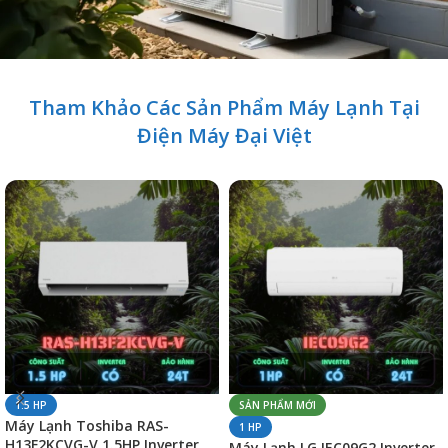
Tham Khảo Các Sản Phẩm Máy Lạnh Tại
Điện Máy Đại Việt
1.5 HP
SẢN PHẨM MỚI
Máy Lạnh Toshiba RAS-
1 HP
H13F2KCVG-V 1.5HP Inverter
Máy Lạnh LG IEC09G2 Inverter