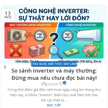
13
TH12
CÔNG NGHỆ
,
KIẾN THỨC
,
MÁY LẠNH
So sánh Inverter và máy thường:
Đừng mua nếu chưa đọc bài này!
0
phatdat
Trong thời điểm giá điện sinh hoạt ngày càng leo thang như
hiện nay, từ khóa "Inverter" (biến tần) xuất hiện trên hầu
hết các thiết bị ...
ĐỌC TIẾP