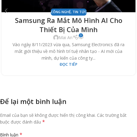
CÔNG NGHỆ
,
TIN TỨC
Samsung Ra Mắt Mô Hình AI Cho
Thiết Bị Của Mình
0
Mai An
Vào ngày 8/11/2023 vừa qua, Samsung Electronics đã ra
mắt giới thiệu về mô hình trí tuệ nhân tạo - AI mới của
mình, dự kiến của công ty...
ĐỌC TIẾP
Để lại một bình luận
Email của bạn sẽ không được hiển thị công khai.
Các trường bắt
*
buộc được đánh dấu
*
Bình luận