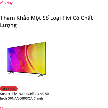
vào đây.
Tham Khảo Một Số Loại Tivi Có Chất
Lượng
HẾT HÀNG
Smart Tivi NanoCell LG 4K 50
Inch 50NANO80SQA Chính
Hãng (4k/60Hz/webOS)
LG