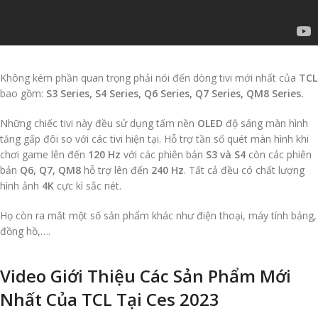
Không kém phần quan trọng phải nói đến dòng tivi mới nhất của
TCL
bao gồm:
S3 Series, S4 Series,
Q6 Series, Q7 Series, QM8 Series.
Những chiếc tivi này đều sử dụng tấm nền
OLED
độ sáng màn hình
tăng gấp đôi so với các tivi hiện tại. Hỗ trợ tần số quét màn hình khi
chơi game lên đến
120 Hz
với các phiên bản
S3 và S4
còn các phiên
bản
Q6, Q7, QM8
hỗ trợ lên đến
240 Hz
. Tất cả đều có chất lượng
hình ảnh
4K
cực kì sắc nét.
Họ còn ra mắt một số sản phẩm khác như điện thoại, máy tính bảng,
đồng hồ,….
Video Giới Thiệu Các Sản Phẩm Mới
Nhất Của TCL Tại Ces 2023