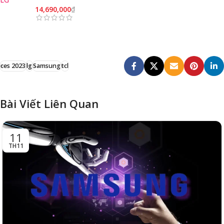
14,690,000
₫
ces 2023
lg
Samsung
tcl
Bài Viết Liên Quan
11
TH11