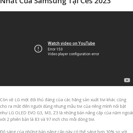
Nhất Của Samsung Tại Ces 2023
Còn về LG một đối thủ đáng của các hãng sản xuất tivi khác cũng
cho ra mắt đến người dùng nhưng mẫu tivi của riêng mình nổi bật
như LG OLED EVO G3, M3, Z3 là những bản nâng cấp của năm ngoái
với 2 phiên bản là 83 và 97 inch cho mỗi dòng tivi.
Độ sáng của những bản nâng cấp này có thể sáng hơn 30% so với