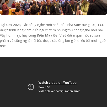
Tại Ces 2023
, các công nghệ mới nhất của nhà
Samsung, LG, TCL
được trình làng đem đến người xem những thứ công nghệ mới mẻ.
Vậy hôm nay, hãy cùng
Điện Máy Đại Việt
điểm qua một số sản
phẩm và công nghệ nổi bật được các ông lớn giới thiệu tới mọi người
nhé!