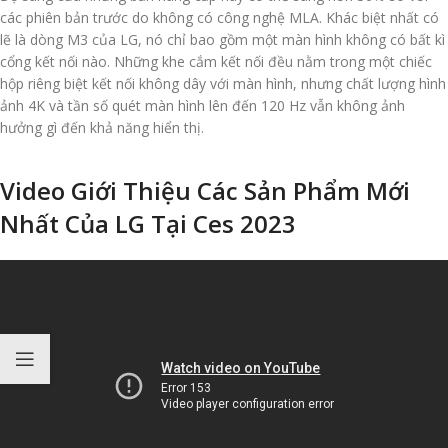
các phiên bản trước do không có công nghệ MLA. Khác biệt nhất có
lẽ là dòng M3 của LG, nó chỉ bao gồm một màn hình không có bất kì
cổng kết nối nào. Những khe cắm kết nối đều nằm trong một chiếc
hộp riêng biệt kết nối không dây với màn hình, nhưng chất lượng hình
ảnh 4K và tần số quét màn hình lên đến 120 Hz vẫn không ảnh
hưởng gì đến khả năng hiển thị.
Video Giới Thiệu Các Sản Phẩm Mới
Nhất Của LG Tại Ces 2023