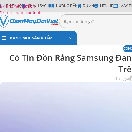
Skip to navigation
KIẾN THỨC
CHÍNH SÁCH
HƯỚNG DẪN
DỰ ÁN
LIÊN HỆ
MÁY TÍ
Skip to main content
DANH MỤC SẢN PHẨM
CÔN
Có Tin Đồn Rằng Samsung Đang
Trê
Tác giả