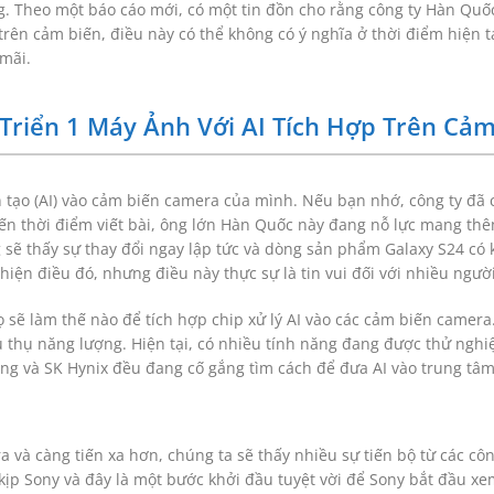
g. Theo một báo cáo mới, có một tin đồn cho rằng công ty Hàn Quố
 trên cảm biến, điều này có thể không có ý nghĩa ở thời điểm hiện 
mãi.
Triển 1 Máy Ảnh Với AI Tích Hợp Trên Cảm
 tạo (AI) vào cảm biến camera của mình. Nếu bạn nhớ, công ty đã
ến thời điểm viết bài, ông lớn Hàn Quốc này đang nỗ lực mang thê
sẽ thấy sự thay đổi ngay lập tức và dòng sản phẩm Galaxy S24 có 
hiện điều đó, nhưng điều này thực sự là tin vui đối với nhiều ngườ
ọ sẽ làm thế nào để tích hợp chip xử lý AI vào các cảm biến camer
iêu thụ năng lượng. Hiện tại, có nhiều tính năng đang được thử ng
g và SK Hynix đều đang cố gắng tìm cách để đưa AI vào trung tâm
 và càng tiến xa hơn, chúng ta sẽ thấy nhiều sự tiến bộ từ các cô
kịp Sony và đây là một bước khởi đầu tuyệt vời để Sony bắt đầu xe