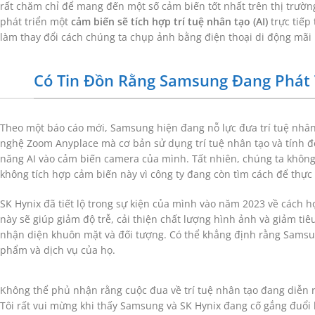
rất chăm chỉ để mang đến một số cảm biến tốt nhất trên thị trườn
phát triển một
cảm biến sẽ tích hợp trí tuệ nhân tạo (AI)
trực tiếp
làm thay đổi cách chúng ta chụp ảnh bằng điện thoại di động mãi 
Có Tin Đồn Rằng Samsung Đang Phát 
Theo một báo cáo mới, Samsung hiện đang nỗ lực đưa trí tuệ nhân
nghệ Zoom Anyplace mà cơ bản sử dụng trí tuệ nhân tạo và tính đ
năng AI vào cảm biến camera của mình. Tất nhiên, chúng ta không 
không tích hợp cảm biến này vì công ty đang còn tìm cách để thực 
SK Hynix đã tiết lộ trong sự kiện của mình vào năm 2023 về cách h
này sẽ giúp giảm độ trễ, cải thiện chất lượng hình ảnh và giảm t
nhận diện khuôn mặt và đối tượng. Có thể khẳng định rằng Samsun
phẩm và dịch vụ của họ.
Không thể phủ nhận rằng cuộc đua về trí tuệ nhân tạo đang diễn ra
Tôi rất vui mừng khi thấy Samsung và SK Hynix đang cố gắng đuổi 