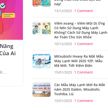
này!
13/12/2025
1 Comment
Viêm xoang – Viêm Mũi Dị Ứng
Có Nên Sử Dụng Máy Lạnh
Không? Cách Sử Dụng Máy Lạnh
An Toàn Cho Sức Khỏe
CÔNG NGHỆ
,
MOBILE
,
TIN TỨC
10/12/2025
1 Comment
 Năng
WhatsApp Web Có Thể Sẽ C
Của Ai
Tạo Tên Người Dùng Và Bả
Mitsubishi Heavy Ra Mắt Mẫu
Riêng Tư Của Bạ
Máy Lạnh Mới 2025 YZP, Mẫu
Mã Mới, Tiết Kiệm Điện
0
Tác giả
Nam
15/01/2025
1 Comment
t ...
Trong tháng 5 năm nay, chúng tôi đã đưa tin
trên Android và iOS có thể sẽ có tính năng
dùng chọn tên ng...
Các Mẫu Máy Lạnh Mới Ra Mắt
ĐỌC TIẾP
năm 2025 Daikin, Misubishi,
Toshiba, LG
15/01/2025
1 Comment