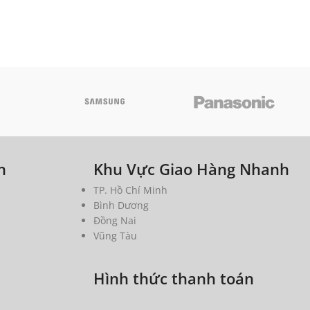
h
Khu Vực Giao Hàng Nhanh
TP. Hồ Chí Minh
Bình Dương
Đồng Nai
Vũng Tàu
Hình thức thanh toán