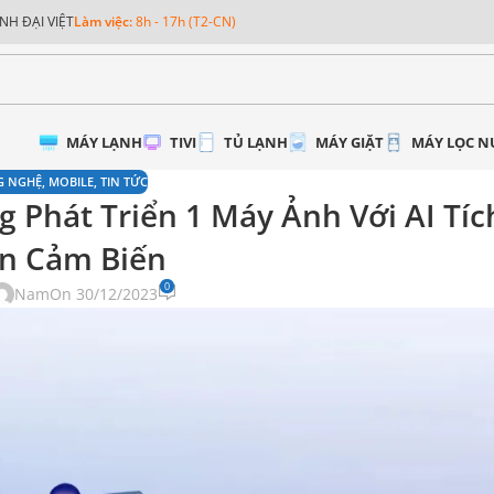
NH ĐẠI VIỆT
Làm việc:
8h - 17h (T2-CN)
MÁY LẠNH
TIVI
TỦ LẠNH
MÁY GIẶT
MÁY LỌC 
G NGHỆ
,
MOBILE
,
TIN TỨC
 Phát Triển 1 Máy Ảnh Với AI Tí
n Cảm Biến
0
Nam
On 30/12/2023