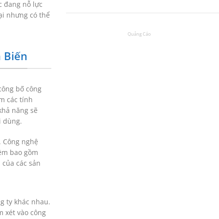
c đang nỗ lực
tại nhưng có thể
 Biến
 công bố công
m các tính
khả năng sẽ
i dùng.
a. Công nghệ
hiệm bao gồm
 của các sản
ng ty khác nhau.
m xét vào công