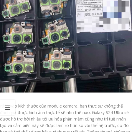
Nhìn vào kích thước của module camera, bạn thực sự không thể
đánh giá được hình ảnh thực tế sẽ như thế nào. Galaxy S24 Ultra sẽ
được hỗ trợ bởi nhiều tối ưu hóa phần mềm cũng như trí tuệ nhân
tạo và cảm biến này sẽ được làm rõ hơn so với thế hệ trước, do đó
bạn có thể thấy được kết quả thực sự rất tốt. Thông tin mà chúng ta