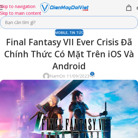
Skip to navigation
Skip to main content
MOBILE
,
TIN TỨC
Final Fantasy VII Ever Crisis Đã
Chính Thức Có Mặt Trên iOS Và
Android
0
Nam
On 11/09/2023