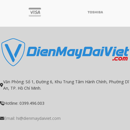
Văn Phòng: Số 1, Đường 6, Khu Trung Tâm Hành Chính, Phường Dĩ
An, TP. Hồ Chí Minh.
Hotline: 0399.496.003
Email:
hi@dienmaydaiviet.com