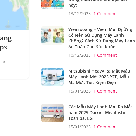
này!
13/12/2025
1 Comment
Viêm xoang – Viêm Mũi Dị Ứng
CÔNG NGHỆ
,
MOBILE
,
TIN TỨC
Có Nên Sử Dụng Máy Lạnh
Năng
Instagram Đang Phát Triển
Không? Cách Sử Dụng Máy Lạnh
aps
Mới Cho Phép Bạn Chia Sẻ H
An Toàn Cho Sức Khỏe
Đó Trên Story Của 
10/12/2025
1 Comment
là...
0
Tác giả
Nam
Mitsubishi Heavy Ra Mắt Mẫu
Instagram đã phát triển rất nhanh từ khi
Máy Lạnh Mới 2025 YZP, Mẫu
ĐỌC TIẾP
Mã Mới, Tiết Kiệm Điện
15/01/2025
1 Comment
Các Mẫu Máy Lạnh Mới Ra Mắt
năm 2025 Daikin, Misubishi,
Toshiba, LG
15/01/2025
1 Comment