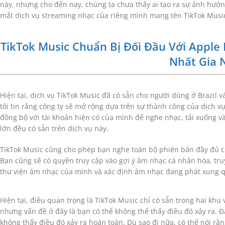
này, nhưng cho đến nay, chúng ta chưa thấy ai tạo ra sự ảnh hưởn
mắt dịch vụ streaming nhạc của riêng mình mang tên TikTok Musi
TikTok Music Chuẩn Bị Đối Đầu Với Apple 
Nhất Gia 
Hiện tại, dịch vụ TikTok Music đã có sẵn cho người dùng ở Brazil 
tôi tin rằng công ty sẽ mở rộng dựa trên sự thành công của dịch v
đồng bộ với tài khoản hiện có của mình để nghe nhạc, tải xuống và
lớn đều có sẵn trên dịch vụ này.
TikTok Music cũng cho phép bạn nghe toàn bộ phiên bản đầy đủ của
Bạn cũng sẽ có quyền truy cập vào gợi ý âm nhạc cá nhân hóa, truy
thư viện âm nhạc của mình và xác định âm nhạc đang phát xung 
Hiện tại, điều quan trọng là TikTok Music chỉ có sẵn trong hai khu
nhưng vấn đề ở đây là bạn có thể không thể thấy điều đó xảy ra. Đặ
không thấy điều đó xảy ra hoàn toàn. Dù sao đi nữa, có thể nói rằn