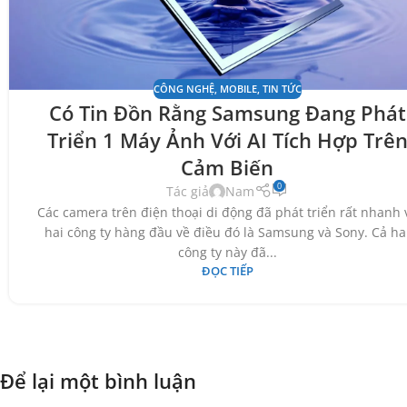
CÔNG NGHỆ
,
MOBILE
,
TIN TỨC
Có Tin Đồn Rằng Samsung Đang Phát
Triển 1 Máy Ảnh Với AI Tích Hợp Trê
Cảm Biến
0
Tác giả
Nam
Các camera trên điện thoại di động đã phát triển rất nhanh 
hai công ty hàng đầu về điều đó là Samsung và Sony. Cả ha
công ty này đã...
ĐỌC TIẾP
Để lại một bình luận