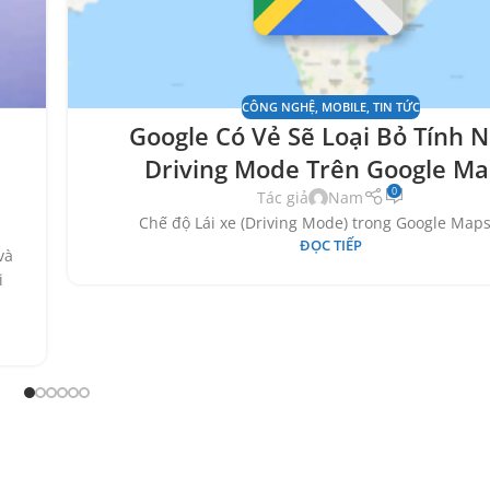
CÔNG NGHỆ
,
MOBILE
,
TIN TỨC
Google Có Vẻ Sẽ Loại Bỏ Tính 
n
Driving Mode Trên Google M
0
Tác giả
Nam
Chế độ Lái xe (Driving Mode) trong Google Maps 
ĐỌC TIẾP
và
i