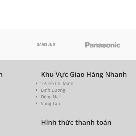
h
Khu Vực Giao Hàng Nhanh
TP. Hồ Chí Minh
Bình Dương
Đồng Nai
Vũng Tàu
Hình thức thanh toán