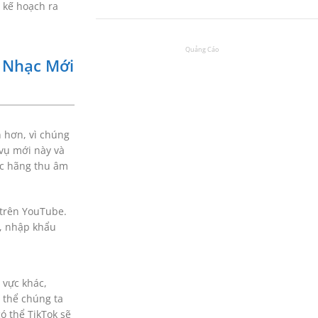
 kế hoạch ra
g Nhạc Mới
n hơn, vì chúng
 vụ mới này và
các hãng thu âm
 trên YouTube.
t, nhập khẩu
 vực khác,
ó thể chúng ta
ó thể TikTok sẽ