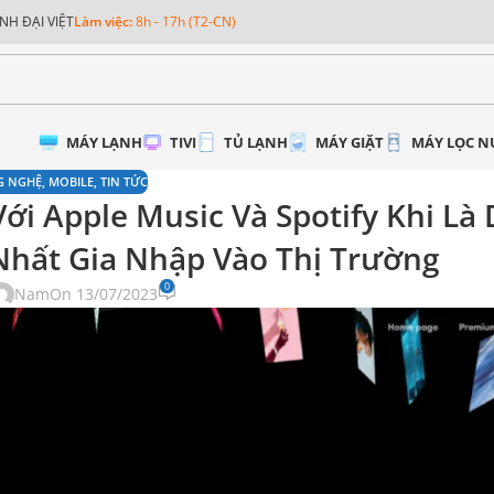
NH ĐẠI VIỆT
Làm việc:
8h - 17h (T2-CN)
MÁY LẠNH
TIVI
TỦ LẠNH
MÁY GIẶT
MÁY LỌC 
G NGHỆ
,
MOBILE
,
TIN TỨC
ới Apple Music Và Spotify Khi Là 
Nhất Gia Nhập Vào Thị Trường
0
Nam
On 13/07/2023