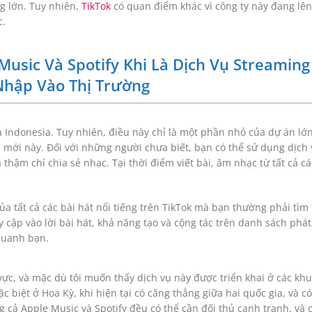
g lớn. Tuy nhiên,
TikTok
có quan điểm khác vì công ty này đang lên
c.
Music Và Spotify Khi Là Dịch Vụ Streamin
Nhập Vào Thị Trường
và Indonesia. Tuy nhiên, điều này chỉ là một phần nhỏ của dự án lớ
ụ mới này. Đối với những người chưa biết, bạn có thể sử dụng dịch
 thậm chí chia sẻ nhạc. Tại thời điểm viết bài, âm nhạc từ tất cả 
 tất cả các bài hát nổi tiếng trên TikTok mà bạn thường phải tìm
 cập vào lời bài hát, khả năng tạo và cộng tác trên danh sách phá
quanh bạn.
 vực, và mặc dù tôi muốn thấy dịch vụ này được triển khai ở các khu
c biệt ở Hoa Kỳ, khi hiện tại có căng thẳng giữa hai quốc gia, và c
g cả Apple Music và Spotify đều có thể cần đối thủ cạnh tranh, và c