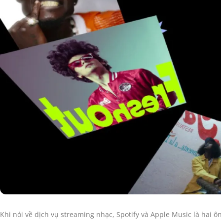
Khi nói về dịch vụ streaming nhạc, Spotify và Apple Music là hai 