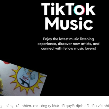
ông hoàng. Tất nhiên, các công ty khác đã quyết định đối đầu với n