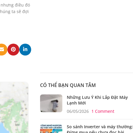
, nhưng điều đó
húng ta sẽ đợi
CÓ THỂ BẠN QUAN TÂM
29
TH12
Những Lưu Ý Khi Lắp Đặt Máy
Lạnh Mới
06/05/2026
1 Comment
So sánh Inverter và máy thường:
Đừng mua nếu chưa đọc bài