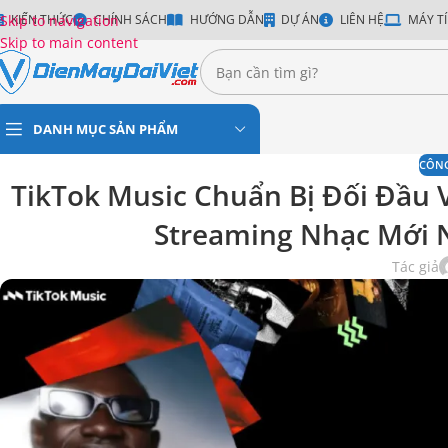
Skip to navigation
KIẾN THỨC
CHÍNH SÁCH
HƯỚNG DẪN
DỰ ÁN
LIÊN HỆ
MÁY TÍ
Skip to main content
DANH MỤC SẢN PHẨM
CÔN
TikTok Music Chuẩn Bị Đối Đầu V
Streaming Nhạc Mới 
Tác giả