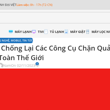
NH ĐẠI VIỆT
Làm việc:
8h - 17h (T2-CN)
MÁY LẠNH
TIVI
TỦ LẠNH
MÁY GIẶT
MÁY LỌC 
G NGHỆ
,
MOBILE
,
TIN TỨC
 Chống Lại Các Công Cụ Chặn Qu
Toàn Thế Giới
0
Nam
On 02/11/2023