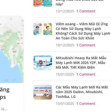
này!
13/12/2025
1 Comment
29
Viêm xoang – Viêm Mũi Dị Ứng
TH12
Có Nên Sử Dụng Máy Lạnh
Không? Cách Sử Dụng Máy Lạnh
An Toàn Cho Sức Khỏe
10/12/2025
1 Comment
Mitsubishi Heavy Ra Mắt Mẫu
Máy Lạnh Mới 2025 YZP, Mẫu
Mã Mới, Tiết Kiệm Điện
15/01/2025
1 Comment
CÔNG NGHỆ
,
MOBILE
,
TIN TỨC
Các Mẫu Máy Lạnh Mới Ra Mắt
Năng
Instagram Đang Phát Triển
năm 2025 Daikin, Misubishi,
aps
Mới Cho Phép Bạn Chia Sẻ H
Toshiba, LG
Đó Trên Story Của 
15/01/2025
1 Comment
là...
0
Tác giả
Nam