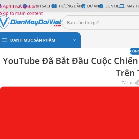
Skip to navigation
KIẾN THỨC
CHÍNH SÁCH
HƯỚNG DẪN
DỰ ÁN
LIÊN HỆ
MÁY TÍ
Skip to main content
DANH MỤC SẢN PHẨM
CÔN
YouTube Đã Bắt Đầu Cuộc Chiến
Trên 
Tác giả