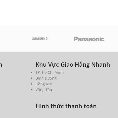
h
Khu Vực Giao Hàng Nhanh
TP. Hồ Chí Minh
Bình Dương
Đồng Nai
Vũng Tàu
Hình thức thanh toán