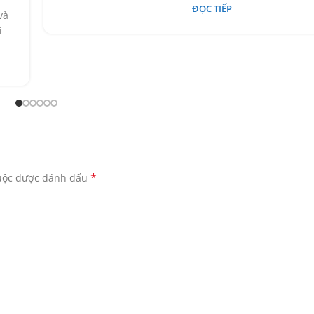
ĐỌC TIẾP
và
i
*
buộc được đánh dấu