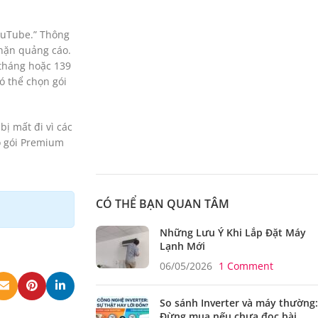
ouTube.” Thông
chặn quảng cáo.
 tháng hoặc 139
ó thể chọn gói
bị mất đi vì các
o gói Premium
CÓ THỂ BẠN QUAN TÂM
Những Lưu Ý Khi Lắp Đặt Máy
Lạnh Mới
06/05/2026
1 Comment
So sánh Inverter và máy thường:
Đừng mua nếu chưa đọc bài