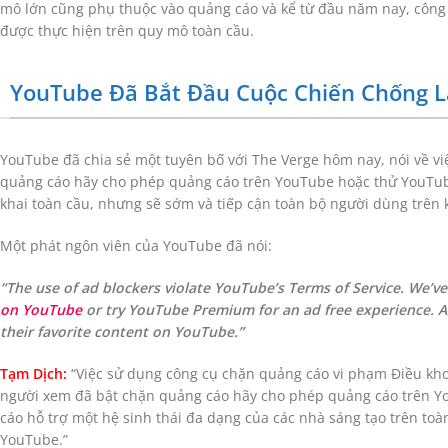
mô lớn cũng phụ thuộc vào quảng cáo và kể từ đầu năm nay, công t
được thực hiện trên quy mô toàn cầu.
YouTube Đã Bắt Đầu Cuộc Chiến Chống L
YouTube đã chia sẻ một tuyên bố với The Verge hôm nay, nói về vi
quảng cáo hãy cho phép quảng cáo trên YouTube hoặc thử YouTube
khai toàn cầu, nhưng sẽ sớm và tiếp cận toàn bộ người dùng trên k
Một phát ngôn viên của YouTube đã nói:
“The use of ad blockers violate YouTube’s Terms of Service. We’ve
on YouTube
or try YouTube Premium for an ad free experience. Ad
their favorite content on YouTube.”
Tạm Dịch:
“Việc sử dụng công cụ chặn quảng cáo vi phạm Điều kho
người xem đã bật chặn quảng cáo hãy cho phép quảng cáo trên 
cáo hỗ trợ một hệ sinh thái đa dạng của các nhà sáng tạo trên toà
YouTube.”