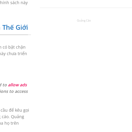
chính sách này
 Thế Giới
m có bật chặn
ày chưa triển
d to
allow ads
ions to access
 cầu để kêu gọi
g cáo. Quảng
ủa họ trên