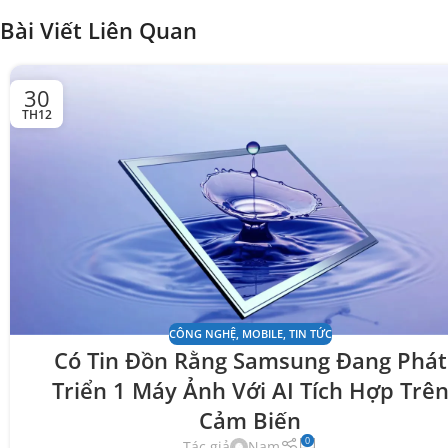
Bài Viết Liên Quan
30
TH12
CÔNG NGHỆ
,
MOBILE
,
TIN TỨC
Có Tin Đồn Rằng Samsung Đang Phát
Triển 1 Máy Ảnh Với AI Tích Hợp Trê
Cảm Biến
0
Tác giả
Nam