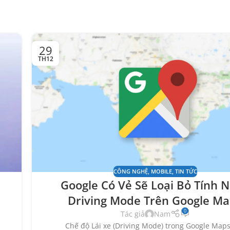
29
TH12
CÔNG NGHỆ
,
MOBILE
,
TIN TỨC
Google Có Vẻ Sẽ Loại Bỏ Tính 
n
Driving Mode Trên Google M
0
Tác giả
Nam
Chế độ Lái xe (Driving Mode) trong Google Maps 