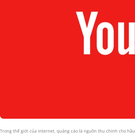
Trong thế giới của Internet, quảng cáo là nguồn thu chính cho h